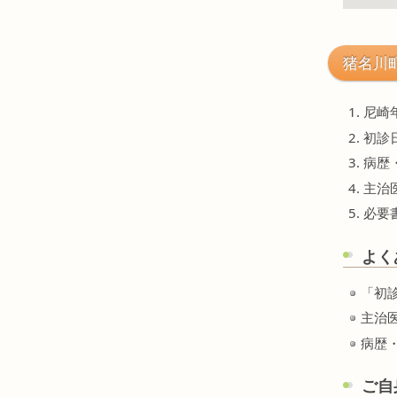
猪名川
尼崎
初診
病歴
主治
必要
よく
「初
主治
病歴
ご自