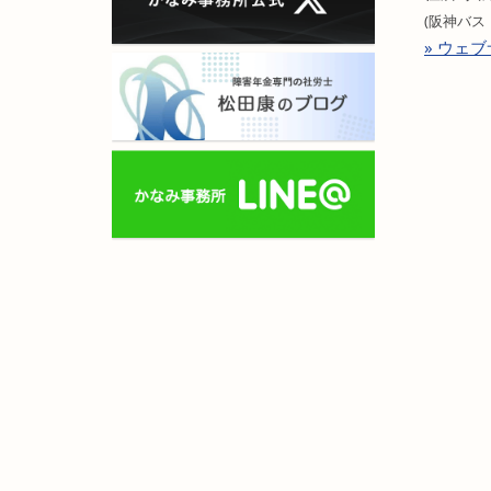
(阪神バス
» ウェ