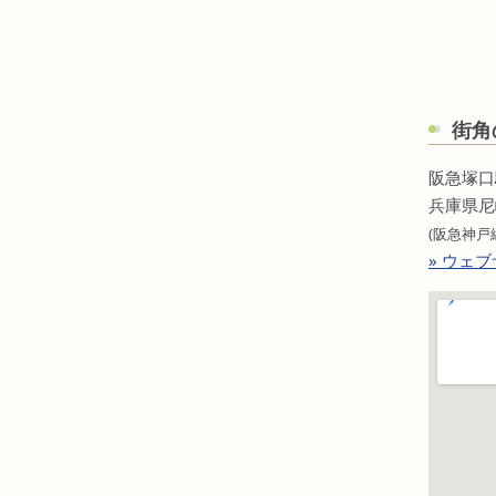
街角
阪急塚口
兵庫県尼
(阪急神戸
» ウェ