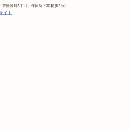
「東難波町3丁目」停留所下車 徒歩2分)
ブサイト