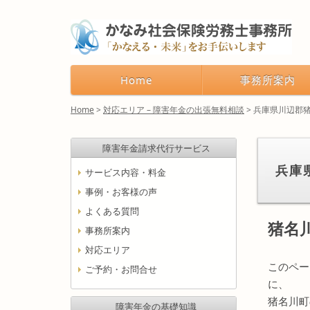
Home
事務所案内
Home
>
対応エリア – 障害年金の出張無料相談
>
兵庫県川辺郡
障害年金請求代行サービス
兵庫
サービス内容・料金
事例・お客様の声
よくある質問
猪名
事務所案内
対応エリア
このペー
ご予約・お問合せ
に、
猪名川町
障害年金の基礎知識