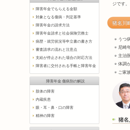
ジです。
障害年金でもらえる金額
対象となる傷病・判定基準
猪名川
障害年金の請求方法
障害年金請求と社会保険労務士
うつ
病歴・就労状況等申立書の書き方
尼崎
審査請求の流れと注意点
主治
支給が停止された場合の対応方法
体調
障害者に交付される手帳と障害年金
ご家
障害年金 傷病別の解説
肢体の障害
内蔵疾患
眼・耳・鼻・口の障害
精神の障害
猪名