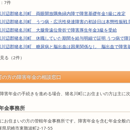
：7件
県川辺郡猪名川町 両眼開放隅角緑内障で障害基礎年金1級に改定
県川辺郡猪名川町 うつ病・広汎性発達障害の初診日は本態性振戦 
県川辺郡猪名川町 大腿骨遠位骨折で障害厚生年金3級を受給
県川辺郡猪名川町 休職していた期間を給与明細で証明 うつ病で障
県川辺郡猪名川町 糖尿病と脳出血は因果関係なし 脳出血で障害
見る（2件）
町の方の障害年金の相談窓口
障害年金の手続きを進める場合、猪名川町にお住まいの方は主に
年金事務所
にお住まいの方の管轄年金事務所です。障害年金を含む年金全般
庫県尼崎市東難波町2-17-55