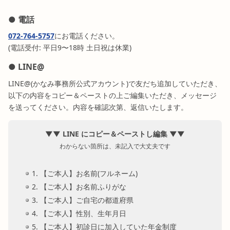
● 電話
072-764-5757
にお電話ください。
(電話受付: 平日9〜18時 土日祝は休業)
● LINE@
LINE@(かなみ事務所公式アカウント)で友だち追加していただき、
以下の内容をコピー＆ペーストの上ご編集いただき、メッセージ
を送ってください。内容を確認次第、返信いたします。
▼▼ LINE にコピー＆ペーストし編集 ▼▼
わからない箇所は、未記入で大丈夫です
1. 【ご本人】お名前(フルネーム)
2. 【ご本人】お名前ふりがな
3. 【ご本人】ご自宅の都道府県
4. 【ご本人】性別、生年月日
5. 【ご本人】初診日に加入していた年金制度