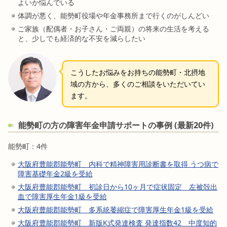
よいか悩んでいる
体調が悪く、能勢町役場や年金事務所まで行くのがしんどい
ご家族（配偶者・お子さん・ご両親）の将来の生活を考える
と、少しでも経済的な不安を減らしたい
こうしたお悩みをお持ちの能勢町・北摂地
域の方から、多くのご相談をいただいてい
ます。
能勢町の方の障害年金申請サポートの事例 (最新20件)
能勢町：4件
大阪府豊能郡能勢町 内科で精神障害用診断書を取得 うつ病で
障害基礎年金2級を受給
大阪府豊能郡能勢町 初診日から10ヶ月で症状固定 左被殻出
血で障害厚生年金1級を受給
大阪府豊能郡能勢町 多系統萎縮症で障害厚生年金1級を受給
大阪府豊能郡能勢町 新版K式発達検査 発達指数42 中度知的