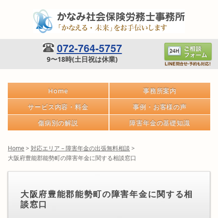
072-764-5757
9〜18時(土日祝は休業)
Home
事務所案内
サービス内容・料金
事例・お客様の声
傷病別の解説
障害年金の基礎知識
Home
>
対応エリア – 障害年金の出張無料相談
>
大阪府豊能郡能勢町の障害年金に関する相談窓口
大阪府豊能郡能勢町の障害年金に関する相
談窓口