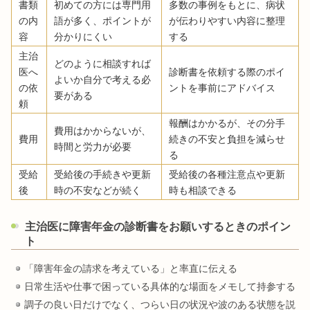
書類
初めての方には専門用
多数の事例をもとに、病状
の内
語が多く、ポイントが
が伝わりやすい内容に整理
容
分かりにくい
する
主治
どのように相談すれば
医へ
診断書を依頼する際のポイ
よいか自分で考える必
の依
ントを事前にアドバイス
要がある
頼
報酬はかかるが、その分手
費用はかからないが、
費用
続きの不安と負担を減らせ
時間と労力が必要
る
受給
受給後の手続きや更新
受給後の各種注意点や更新
後
時の不安などが続く
時も相談できる
主治医に障害年金の診断書をお願いするときのポイン
ト
「障害年金の請求を考えている」と率直に伝える
日常生活や仕事で困っている具体的な場面をメモして持参する
調子の良い日だけでなく、つらい日の状況や波のある状態を説