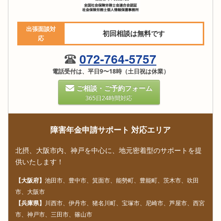
出張面談対
初回相談は無料です
応
072-764-5757
電話受付は、平日9〜18時（土日祝は休業）
ご相談・ご予約フォーム
365日24時間対応
障害年金申請サポート 対応エリア
北摂、大阪市内、神戸を中心に、地元密着型のサポートを提
供いたします！
【大阪府】
池田市、豊中市、箕面市、能勢町、豊能町、茨木市、吹田
市、大阪市
【兵庫県】
川西市、伊丹市、猪名川町、宝塚市、尼崎市、芦屋市、西宮
市、神戸市、三田市、篠山市