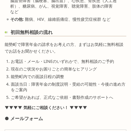
脳血管障害（脳梗塞、脳出血）、心疾患、腎疾患（人工透
析）、糖尿病、がん、視覚障害、聴覚障害、肢体の障害
など
その他:
難病、HIV、線維筋痛症、慢性疲労症候群 など
初回無料相談の流れ
能勢町で障害年金の請求をお考えの方、まずはお気軽に無料相談
でお話をお聞かせください。
お電話・メール・LINEのいずれかで、無料相談のご予約
現在のご状況やお困りごとの簡単なヒアリング
能勢町内での面談日程の調整
面談当日：障害年金の制度説明・受給の可能性・今後の進め方
をご案内
ご希望があれば、正式なご依頼・書類作成のサポートへ
▼▼▼▼ 気軽にご相談ください！ ▼▼▼▼
● メールフォーム