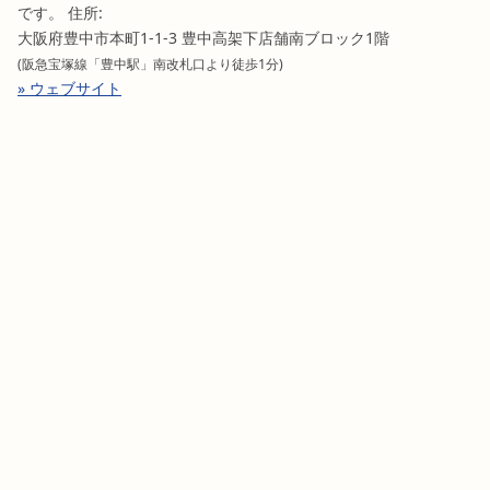
です。 住所:
大阪府豊中市本町1-1-3 豊中高架下店舗南ブロック1階
(阪急宝塚線「豊中駅」南改札口より徒歩1分)
» ウェブサイト