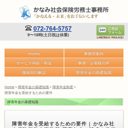
072-764-5757
9〜18時(土日祝は休業)
Home
事務所案内
サービス内容・料金
事例・お客様の声
傷病別の解説
障害年金の基礎知識
Home
>
障害年金の基礎知識
>
障害年金制度
>
障害年金を受給するための要件
障害年金の基礎知識
障害年金を受給するための要件 | かなみ社