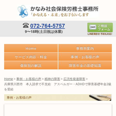
072-764-5757
9〜18時(土日祝は休業)
Home
事務所案内
サービス内容・料金
事例・お客様の声
傷病別の解説
障害年金の基礎知識
Home
>
事例・お客様の声
>
精神の障害
>
広汎性発達障害
>
兵庫県川西市 本人請求で不支給 アスペルガー・ADHDで障害基礎年金2級
を受給
事例・お客様の声