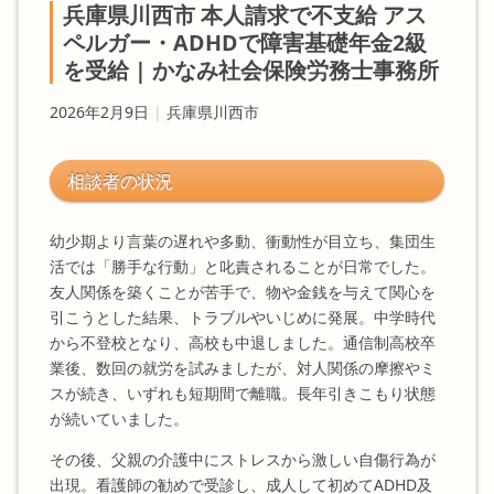
兵庫県川西市 本人請求で不支給 アス
ペルガー・ADHDで障害基礎年金2級
を受給 | かなみ社会保険労務士事務所
2026年2月9日
|
兵庫県川西市
相談者の状況
幼少期より言葉の遅れや多動、衝動性が目立ち、集団生
活では「勝手な行動」と叱責されることが日常でした。
友人関係を築くことが苦手で、物や金銭を与えて関心を
引こうとした結果、トラブルやいじめに発展。中学時代
から不登校となり、高校も中退しました。通信制高校卒
業後、数回の就労を試みましたが、対人関係の摩擦やミ
スが続き、いずれも短期間で離職。長年引きこもり状態
が続いていました。
その後、父親の介護中にストレスから激しい自傷行為が
出現。看護師の勧めで受診し、成人して初めてADHD及