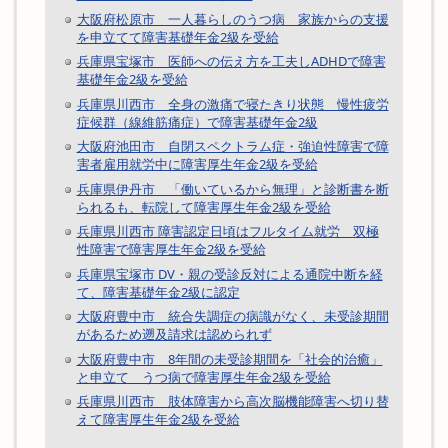
大阪府松原市 一人暮らしのうつ病 家族からの支援
を申立てて障害基礎年金2級を受給
兵庫県宝塚市 医師への伝え方を工夫しADHDで障害
基礎年金2級を受給
兵庫県川西市 全身の激痛で寝たきり状態 慢性疲労
症候群（線維筋痛症）で障害基礎年金2級
大阪府池田市 自閉スペクトラム症・強迫性障害で障
害者雇用就労中に障害厚生年金2級を受給
兵庫県伊丹市 「働いているから無理」と診断書を断
られるも、転院して障害厚生年金2級を受給
兵庫県川西市 障害認定日頃はフルタイム就労 双極
性障害で障害厚生年金2級を受給
兵庫県宝塚市 DV・親の受診反対による通院中断を経
て、障害基礎年金2級に認定
大阪府豊中市 統合失調症の病識がなく、未受診期間
があるため遡及請求は認められず
大阪府豊中市 8年間の未受診期間を「社会的治癒」
と申立て うつ病で障害厚生年金2級を受給
兵庫県川西市 肢体障害から高次脳機能障害へ切り替
えて障害厚生年金2級を受給