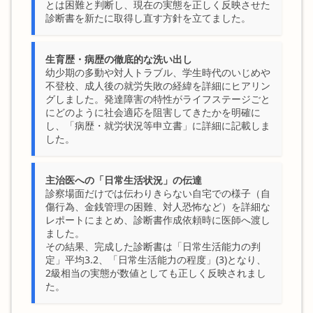
とは困難と判断し、現在の実態を正しく反映させた
診断書を新たに取得し直す方針を立てました。
生育歴・病歴の徹底的な洗い出し
幼少期の多動や対人トラブル、学生時代のいじめや
不登校、成人後の就労失敗の経緯を詳細にヒアリン
グしました。発達障害の特性がライフステージごと
にどのように社会適応を阻害してきたかを明確に
し、「病歴・就労状況等申立書」に詳細に記載しま
した。
主治医への「日常生活状況」の伝達
診察場面だけでは伝わりきらない自宅での様子（自
傷行為、金銭管理の困難、対人恐怖など）を詳細な
レポートにまとめ、診断書作成依頼時に医師へ渡し
ました。
その結果、完成した診断書は「日常生活能力の判
定」平均3.2、「日常生活能力の程度」(3)となり、
2級相当の実態が数値としても正しく反映されまし
た。