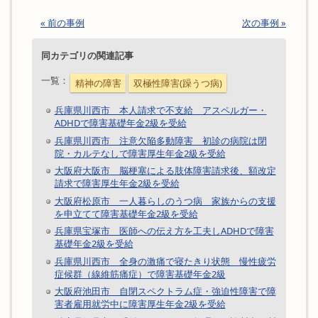
« 前の事例
次の事例 »
同カテゴリの関連記事
一覧：
精神の障害
双極性障害(躁うつ病)
兵庫県川西市 本人請求で不支給 アスペルガー・
ADHDで障害基礎年金2級を受給
兵庫県川西市 注意欠陥多動障害 初診の病院は閉
院・カルテなしで障害厚生年金2級を受給
大阪府大阪市 脳梗塞による肢体障害請求後、額改定
請求で障害厚生年金2級を受給
大阪府松原市 一人暮らしのうつ病 家族からの支援
を申立てて障害基礎年金2級を受給
兵庫県宝塚市 医師への伝え方を工夫しADHDで障害
基礎年金2級を受給
兵庫県川西市 全身の激痛で寝たきり状態 慢性疲労
症候群（線維筋痛症）で障害基礎年金2級
大阪府池田市 自閉スペクトラム症・強迫性障害で障
害者雇用就労中に障害厚生年金2級を受給