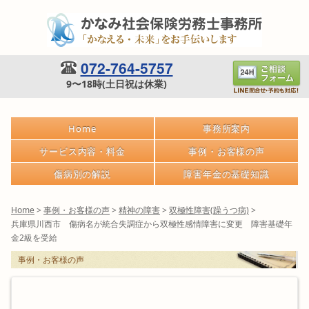
072-764-5757
9〜18時(土日祝は休業)
Home
事務所案内
サービス内容・料金
事例・お客様の声
傷病別の解説
障害年金の基礎知識
Home
>
事例・お客様の声
>
精神の障害
>
双極性障害(躁うつ病)
>
兵庫県川西市 傷病名が統合失調症から双極性感情障害に変更 障害基礎年
金2級を受給
事例・お客様の声