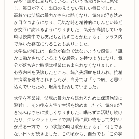
みや「誰かに見られている」という感覚はさらに悪化
し、毎日が辛く、出口の見えない苦しい毎日でした。
高校では父親の暴力がさらに酷くなり、気分の浮き沈み
が目立つようになり、元気な時と精神的にしんどい時期
が交互に訪れるようになりました。気分が高揚している
時は授業中でも友だちと話すことが止まらず、クラス内
で浮いた存在になることもありました。
大学生の頃には「自分が自分ではないような感覚」「誰
かに動かされているような感覚」を持つようになり、気
分が落ち込む時期は授業にも出られなくなりました。
心療内科を受診したところ、統合失調症を疑われ、抗精
神病薬を処方されましたが、自分では「うつ病」と思い
込んでいたため、服薬を拒否していました。
大学を卒業後、父親の暴力から逃れるために保護施設に
避難し、その後友人宅で生活を始めましたが、気分の浮
き沈みはさらに激しくなりました。眠らずに活動し続け
たり、クレジットカードで無計画に買い物をして支払い
が滞る一方で、うつ状態の時は涙が止まらず、何もでき
ない日々が続きました。この頃から、自分でも「この状