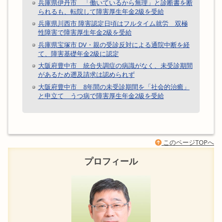
兵庫県伊丹市 「働いているから無理」と診断書を断
られるも、転院して障害厚生年金2級を受給
兵庫県川西市 障害認定日頃はフルタイム就労 双極
性障害で障害厚生年金2級を受給
兵庫県宝塚市 DV・親の受診反対による通院中断を経
て、障害基礎年金2級に認定
大阪府豊中市 統合失調症の病識がなく、未受診期間
があるため遡及請求は認められず
大阪府豊中市 8年間の未受診期間を「社会的治癒」
と申立て うつ病で障害厚生年金2級を受給
このページTOPへ
プロフィール