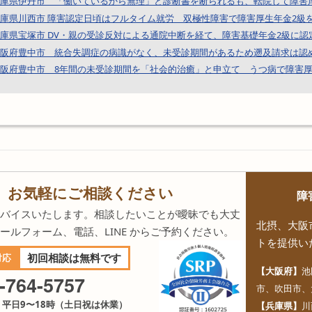
庫県伊丹市 「働いているから無理」と診断書を断られるも、転院して障害
庫県川西市 障害認定日頃はフルタイム就労 双極性障害で障害厚生年金2級
庫県宝塚市 DV・親の受診反対による通院中断を経て、障害基礎年金2級に認
阪府豊中市 統合失調症の病識がなく、未受診期間があるため遡及請求は認
阪府豊中市 8年間の未受診期間を「社会的治癒」と申立て うつ病で障害厚
、お気軽にご相談ください
障
バイスいたします。相談したいことが曖昧でも大丈
北摂、大阪
ールフォーム、電話、LINE からご予約ください。
トを提供い
初回相談は無料です
対応
【大阪府】
池
-764-5757
市、吹田市、
平日9〜18時（土日祝は休業）
【兵庫県】
川