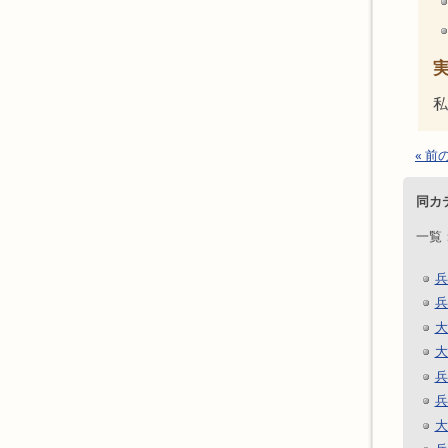
私
« 前
同カ
一覧
兵
兵
大
大
兵
兵
大