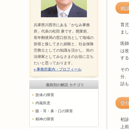
相
育児
兵庫県川西市にある「かなみ事務
所」代表の松田 康です。開業前、
まし
長年郵便局の窓口担当として地域の
医師
皆様と接してきた経験と、社会保険
労務士としての知識を活かし、街の
は改
法律家としてみなさまのお役に立ち
する
たいと思っております。
その
» 事務所案内・プロフィール
分、
話も
傷病別の解説 カテゴリ
肢体の障害
受
内蔵疾患
眼・耳・鼻・口の障害
精神の障害
初診
上前