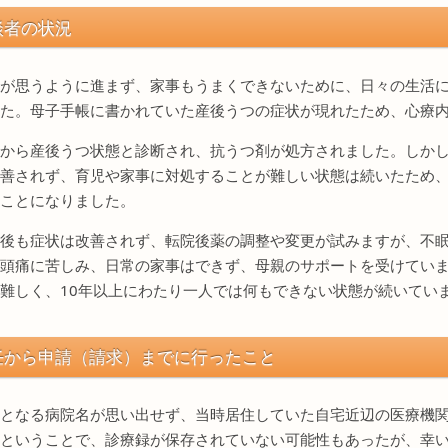
談者の状況
が思うように進まず、家事もうまくできないために、日々の生活
た。母子手帳に書かれていた産後うつの症状が現れたため、心療
から産後うつ状態と診断され、抗うつ剤が処方されました。しか
善されず、育児や家事に対処することが難しい状態は続いたため
ことになりました。
後も症状は改善されず、転院後薬の調整や変更が試みますが、不
頭痛に苦しみ、日常の家事はできず、母親のサポートを受けてい
難しく、10年以上にわたり一人では何もできない状態が続いてい
任から申請（請求）までに行ったこと
となる病院名が思い出せず、当時居住していた自宅近辺の医療機関
ということで、診療録が保存されていない可能性もあったが、幸