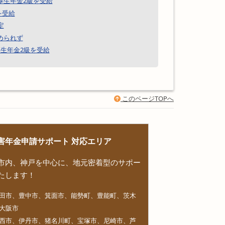
厚生年金2級を受給
を受給
定
められず
生年金2級を受給
このページTOPへ
害年金申請サポート 対応エリア
市内、神戸を中心に、地元密着型のサポー
たします！
田市、豊中市、箕面市、能勢町、豊能町、茨木
大阪市
西市、伊丹市、猪名川町、宝塚市、尼崎市、芦