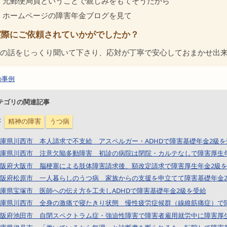
元郵便局員ということで親しみをもてそうだから
ホームページの障害年金ブログを見て
実際にご依頼されていかがでしたか？
の話をじっくり聞いて下さり、応対が丁寧で安心しておまかせ出
の事例
テゴリの関連記事
：
精神の障害
うつ病
庫県川西市 本人請求で不支給 アスペルガー・ADHDで障害基礎年金2級を
庫県川西市 注意欠陥多動障害 初診の病院は閉院・カルテなしで障害厚生
阪府大阪市 脳梗塞による肢体障害請求後、額改定請求で障害厚生年金2級
阪府松原市 一人暮らしのうつ病 家族からの支援を申立てて障害基礎年金
庫県宝塚市 医師への伝え方を工夫しADHDで障害基礎年金2級を受給
庫県川西市 全身の激痛で寝たきり状態 慢性疲労症候群（線維筋痛症）で
阪府池田市 自閉スペクトラム症・強迫性障害で障害者雇用就労中に障害厚