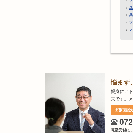
兵
兵
兵
大
大
悩まず
親身にアド
夫です。メ
出張面談
072
電話受付は、