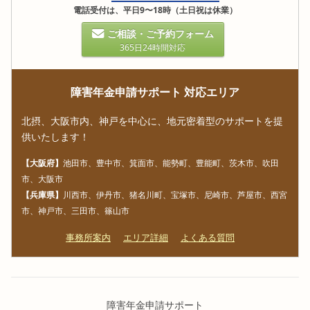
電話受付は、平日9〜18時（土日祝は休業）
ご相談・ご予約フォーム
365日24時間対応
障害年金申請サポート 対応エリア
北摂、大阪市内、神戸を中心に、地元密着型のサポートを提
供いたします！
【大阪府】
池田市、豊中市、箕面市、能勢町、豊能町、茨木市、吹田
市、大阪市
【兵庫県】
川西市、伊丹市、猪名川町、宝塚市、尼崎市、芦屋市、西宮
市、神戸市、三田市、篠山市
事務所案内
エリア詳細
よくある質問
障害年金申請サポート