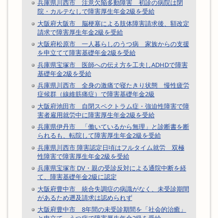
兵庫県川西市 注意欠陥多動障害 初診の病院は閉
院・カルテなしで障害厚生年金2級を受給
大阪府大阪市 脳梗塞による肢体障害請求後、額改定
請求で障害厚生年金2級を受給
大阪府松原市 一人暮らしのうつ病 家族からの支援
を申立てて障害基礎年金2級を受給
兵庫県宝塚市 医師への伝え方を工夫しADHDで障害
基礎年金2級を受給
兵庫県川西市 全身の激痛で寝たきり状態 慢性疲労
症候群（線維筋痛症）で障害基礎年金2級
大阪府池田市 自閉スペクトラム症・強迫性障害で障
害者雇用就労中に障害厚生年金2級を受給
兵庫県伊丹市 「働いているから無理」と診断書を断
られるも、転院して障害厚生年金2級を受給
兵庫県川西市 障害認定日頃はフルタイム就労 双極
性障害で障害厚生年金2級を受給
兵庫県宝塚市 DV・親の受診反対による通院中断を経
て、障害基礎年金2級に認定
大阪府豊中市 統合失調症の病識がなく、未受診期間
があるため遡及請求は認められず
大阪府豊中市 8年間の未受診期間を「社会的治癒」