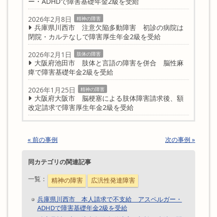
ー・ADHDで障害基礎年金2級を受給
2026年2月8日
精神の障害
兵庫県川西市 注意欠陥多動障害 初診の病院は
閉院・カルテなしで障害厚生年金2級を受給
2026年2月1日
肢体の障害
大阪府池田市 肢体と言語の障害を併合 脳性麻
痺で障害基礎年金2級を受給
2026年1月25日
精神の障害
大阪府大阪市 脳梗塞による肢体障害請求後、額
改定請求で障害厚生年金2級を受給
« 前の事例
次の事例 »
同カテゴリの関連記事
一覧：
精神の障害
広汎性発達障害
兵庫県川西市 本人請求で不支給 アスペルガー・
ADHDで障害基礎年金2級を受給