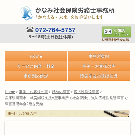
072-764-5757
9〜18時(土日祝は休業)
Home
事務所案内
サービス内容・料金
事例・お客様の声
傷病別の解説
障害年金の基礎知識
Home
>
事例・お客様の声
>
精神の障害
>
広汎性発達障害
>
兵庫県川西市 就労継続支援A型事業所で社会保険に加入 広範性発達障害で
障害基礎年金2級を受給
事例・お客様の声