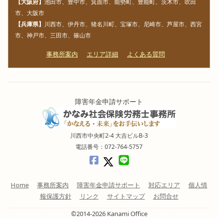
【大阪府】
池田市、豊中市、箕面市、能勢町、豊能町、茨木市、吹田
市、大阪市
【兵庫県】
川西市、伊丹市、猪名川町、宝塚市、尼崎市、芦屋市、西宮
市、神戸市、三田市、篠山市
事務所案内
エリア詳細
よくある質問
障害年金申請サポート
川西市中央町2-4 大吉ビルB-3
電話番号：072-764-5757
Home
事務所案内
障害年金申請サポート
対応エリア
個人情
報保護方針
リンク
サイトマップ
お問合せ
©2014-2026 Kanami Office