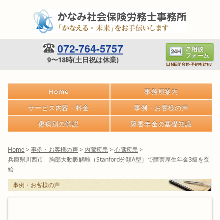
072-764-5757
9〜18時(土日祝は休業)
Home
事務所案内
サービス内容・料金
事例・お客様の声
傷病別の解説
障害年金の基礎知識
Home
>
事例・お客様の声
>
内蔵疾患
>
心臓疾患
>
兵庫県川西市 胸部大動脈解離（Stanford分類A型）で障害厚生年金3級を受
給
事例・お客様の声