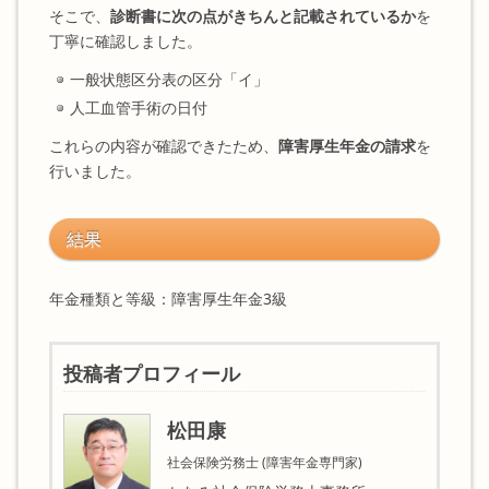
そこで、
診断書に次の点がきちんと記載されているか
を
丁寧に確認しました。
一般状態区分表の区分「イ」
人工血管手術の日付
これらの内容が確認できたため、
障害厚生年金の請求
を
行いました。
結果
年金種類と等級：障害厚生年金3級
投稿者プロフィール
松田康
社会保険労務士 (障害年金専門家)