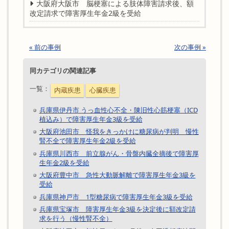
大阪府大阪市 脳梗塞による肢体障害請求後、額
改定請求で障害厚生年金2級を受給
« 前の事例
次の事例 »
同カテゴリの関連記事
一覧：
内蔵疾患
心臓疾患
兵庫県伊丹市 うっ血性心不全・陳旧性心筋梗塞（ICD
植込み）で障害厚生年金3級を受給
大阪府池田市 怪我をきっかけに糖尿病が判明 慢性
腎不全で障害厚生年金2級を受給
兵庫県川西市 前立腺がん・骨盤内臓全摘後で障害厚
生年金2級を受給
大阪府豊中市 急性大動脈解離で障害厚生年金3級を
受給
兵庫県神戸市 1型糖尿病で障害厚生年金3級を受給
兵庫県宝塚市 障害厚生年金3級を決定後に額改定請
求を行う（慢性腎不全）