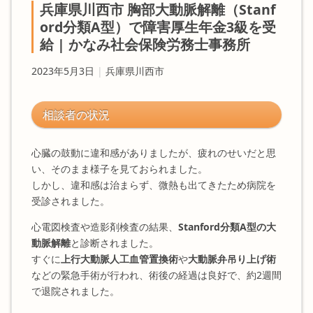
兵庫県川西市 胸部大動脈解離（Stanf
ord分類A型）で障害厚生年金3級を受
給 | かなみ社会保険労務士事務所
2023年5月3日
|
兵庫県川西市
相談者の状況
心臓の鼓動に違和感がありましたが、疲れのせいだと思
い、そのまま様子を見ておられました。
しかし、違和感は治まらず、微熱も出てきたため病院を
受診されました。
心電図検査や造影剤検査の結果、
Stanford分類A型の大
動脈解離
と診断されました。
すぐに
上行大動脈人工血管置換術
や
大動脈弁吊り上げ術
などの緊急手術が行われ、術後の経過は良好で、約2週間
で退院されました。