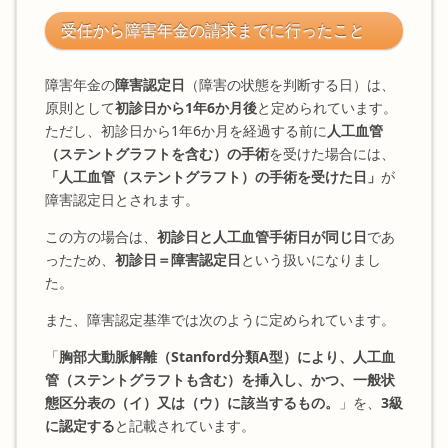
受任から障害年金の請求までに行ったこと
障害年金の
障害認定日
（障害の状態を判断する日）は、
原則として
初診日から1年6か月後
と定められています。
ただし、初診日から1年6か月を経過する前に
人工血管
（ステントグラフトを含む）の手術
を受けた場合には、
「人工血管（ステントグラフト）の手術を受けた日」
が
障害認定日とされます。
この方の場合は、
初診日と人工血管手術日が同じ日
であ
ったため、
初診日＝障害認定日
という扱いになりまし
た。
また、障害認定基準では次のように定められています。
「
胸部大動脈解離（Stanford分類A型）により、人工血
管（ステントグラフトも含む）を挿入し、かつ、一般状
態区分表の（イ）又は（ウ）に該当するもの。
」を、
3級
に認定する
と記載されています。