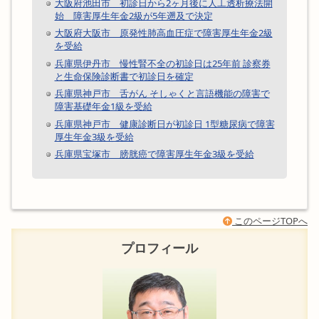
大阪府池田市 初診日から2ヶ月後に人工透析療法開
始 障害厚生年金2級が5年遡及で決定
大阪府大阪市 原発性肺高血圧症で障害厚生年金2級
を受給
兵庫県伊丹市 慢性腎不全の初診日は25年前 診察券
と生命保険診断書で初診日を確定
兵庫県神戸市 舌がん そしゃくと言語機能の障害で
障害基礎年金1級を受給
兵庫県神戸市 健康診断日が初診日 1型糖尿病で障害
厚生年金3級を受給
兵庫県宝塚市 膀胱癌で障害厚生年金3級を受給
このページTOPへ
プロフィール