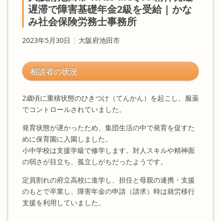
遅滞で障害基礎年金2級を受給 | かな
み社会保険労務士事務所
2023年5月30日
|
大阪府池田市
相談者の状況
2歳頃に重積状態のひきつけ（てんかん）を起こし、服薬
でコントロールされていました。
発育状態が遅かったため、集団生活の中で発育を促すた
めに保育園に入園しました。
小中学校は支援学級で修学します。対人スキルや精神面
の弱さが目立ち、孤立しがちだったようです。
定員割れの府立高校に進学し、担任と母親の連携・支援
のもとで卒業し、障害年金の申請（請求）時は就労移行
支援を利用していました。