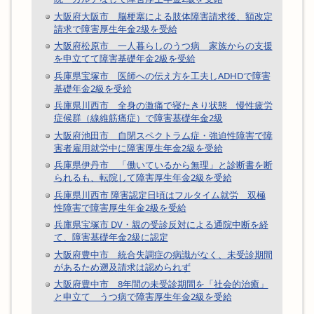
大阪府大阪市 脳梗塞による肢体障害請求後、額改定
請求で障害厚生年金2級を受給
大阪府松原市 一人暮らしのうつ病 家族からの支援
を申立てて障害基礎年金2級を受給
兵庫県宝塚市 医師への伝え方を工夫しADHDで障害
基礎年金2級を受給
兵庫県川西市 全身の激痛で寝たきり状態 慢性疲労
症候群（線維筋痛症）で障害基礎年金2級
大阪府池田市 自閉スペクトラム症・強迫性障害で障
害者雇用就労中に障害厚生年金2級を受給
兵庫県伊丹市 「働いているから無理」と診断書を断
られるも、転院して障害厚生年金2級を受給
兵庫県川西市 障害認定日頃はフルタイム就労 双極
性障害で障害厚生年金2級を受給
兵庫県宝塚市 DV・親の受診反対による通院中断を経
て、障害基礎年金2級に認定
大阪府豊中市 統合失調症の病識がなく、未受診期間
があるため遡及請求は認められず
大阪府豊中市 8年間の未受診期間を「社会的治癒」
と申立て うつ病で障害厚生年金2級を受給