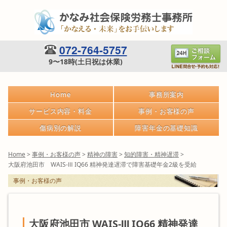
072-764-5757
9〜18時(土日祝は休業)
Home
事務所案内
サービス内容・料金
事例・お客様の声
傷病別の解説
障害年金の基礎知識
Home
>
事例・お客様の声
>
精神の障害
>
知的障害・精神遅滞
>
大阪府池田市 WAIS-Ⅲ IQ66 精神発達遅滞で障害基礎年金2級を受給
事例・お客様の声
大阪府池田市 WAIS-Ⅲ IQ66 精神発達