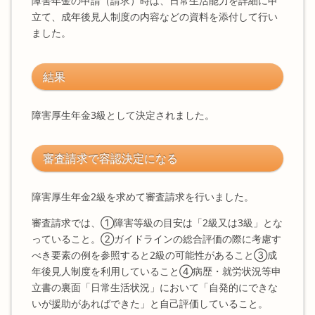
障害年金の申請（請求）時は、日常生活能力を詳細に申
立て、成年後見人制度の内容などの資料を添付して行い
ました。
結果
障害厚生年金3級として決定されました。
審査請求で容認決定になる
障害厚生年金2級を求めて審査請求を行いました。
審査請求では、①障害等級の目安は「2級又は3級」とな
っていること。②ガイドラインの総合評価の際に考慮す
べき要素の例を参照すると2級の可能性があること③成
年後見人制度を利用していること④病歴・就労状況等申
立書の裏面「日常生活状況」において「自発的にできな
いが援助があればできた」と自己評価していること。