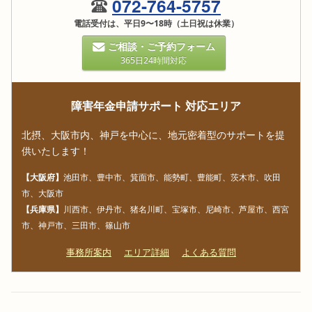
072-764-5757
電話受付は、平日9〜18時（土日祝は休業）
ご相談・ご予約フォーム
365日24時間対応
障害年金申請サポート 対応エリア
北摂、大阪市内、神戸を中心に、地元密着型のサポートを提
供いたします！
【大阪府】
池田市、豊中市、箕面市、能勢町、豊能町、茨木市、吹田
市、大阪市
【兵庫県】
川西市、伊丹市、猪名川町、宝塚市、尼崎市、芦屋市、西宮
市、神戸市、三田市、篠山市
事務所案内
エリア詳細
よくある質問