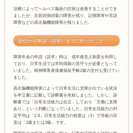
治療によってヘルペス脳炎の症状は改善することができ
ましたが、左前頭側頭葉の障害が残り、記憶障害や言語
障害などの高次脳機能障害が残りました。
受任から申請（請求）までに行ったこと
障害年金の申請（請求）時は、成年後見人制度を利用し
ており、日常生活では常時両親の見守りが必要となって
いました。精神障害者保健福祉手帳2級の交付も受けてい
ました。
高次脳機能障害によって日常生活に支障が出ている状況
を申立書に記載して診断書を依頼しました。しかし、診
断書では「日常生活能力は自立」しており「労働に支障
あり」という判断になっていました。日常生活能力の判
定平均は「2.8」日常生活能力の程度は（3）で等級の目
安は「2級または3級」です。