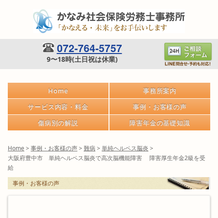
072-764-5757
9〜18時(土日祝は休業)
Home
事務所案内
サービス内容・料金
事例・お客様の声
傷病別の解説
障害年金の基礎知識
Home
>
事例・お客様の声
>
難病
>
単純ヘルペス脳炎
>
大阪府豊中市 単純ヘルペス脳炎で高次脳機能障害 障害厚生年金2級を受
給
事例・お客様の声