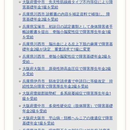
大阪府豊中市 先天性筋線維タイプ不均等症により障
害基礎年金1級を受給
兵庫県川西市 診断書の内容を補足資料で補強し、障
害基礎年金2級を受給
兵庫県宝塚市 初診日の認定書類として身体障害者手
帳診断書を提出 脊髄小脳変性症で障害厚生年金1級
を受給
兵庫県川西市 脳出血による左上下肢の麻庫で障害基
礎年金2級が決定 審査請求で1級に変更
兵庫県川西市 脊髄小脳変性症で障害基礎年金2級を
受給
大阪府大阪市 原発性肺高血圧症で障害厚生年金2級
を受給
兵庫県伊丹市 額改定請求書で申請日に等級改定 持
続性気分障害で障害厚生年金2級を受給
大阪府豊能郡能勢町 多系統萎縮症で障害厚生年金1
級を受給
大阪府豊中市 多発性硬化症（肢体障害）で障害基礎
年金2級を受給
大阪府大阪市 平山病・頚椎ヘルニアの後遺症で障害
基礎年金1級を受給