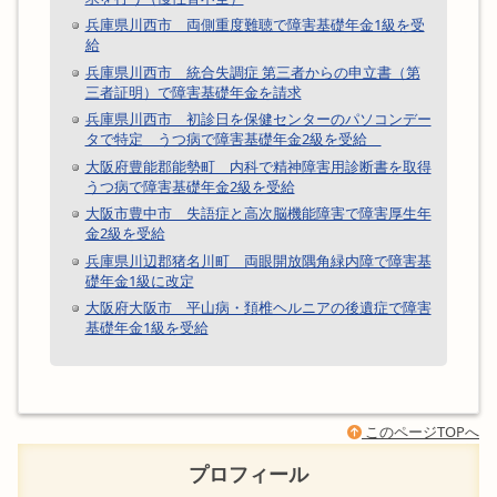
兵庫県川西市 両側重度難聴で障害基礎年金1級を受
給
兵庫県川西市 統合失調症 第三者からの申立書（第
三者証明）で障害基礎年金を請求
兵庫県川西市 初診日を保健センターのパソコンデー
タで特定 うつ病で障害基礎年金2級を受給
大阪府豊能郡能勢町 内科で精神障害用診断書を取得
うつ病で障害基礎年金2級を受給
大阪市豊中市 失語症と高次脳機能障害で障害厚生年
金2級を受給
兵庫県川辺郡猪名川町 両眼開放隅角緑内障で障害基
礎年金1級に改定
大阪府大阪市 平山病・頚椎ヘルニアの後遺症で障害
基礎年金1級を受給
このページTOPへ
プロフィール