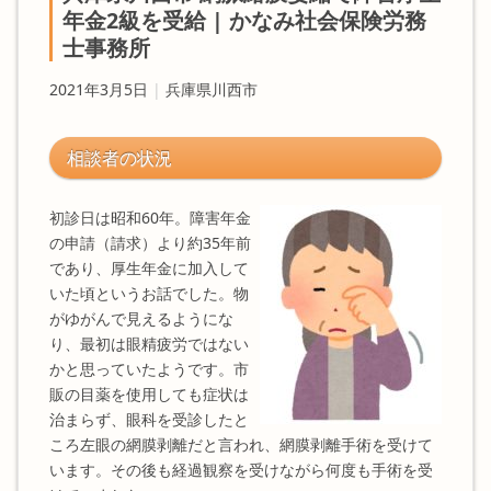
年金2級を受給 | かなみ社会保険労務
士事務所
2021年3月5日
|
兵庫県川西市
相談者の状況
初診日は昭和60年。障害年金
の申請（請求）より約35年前
であり、厚生年金に加入して
いた頃というお話でした。物
がゆがんで見えるようにな
り、最初は眼精疲労ではない
かと思っていたようです。市
販の目薬を使用しても症状は
治まらず、眼科を受診したと
ころ左眼の網膜剥離だと言われ、網膜剥離手術を受けて
います。その後も経過観察を受けながら何度も手術を受