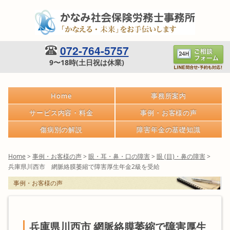
072-764-5757
9〜18時(土日祝は休業)
Home
事務所案内
サービス内容・料金
事例・お客様の声
傷病別の解説
障害年金の基礎知識
Home
>
事例・お客様の声
>
眼・耳・鼻・口の障害
>
眼 (目)・鼻の障害
>
兵庫県川西市 網脈絡膜萎縮で障害厚生年金2級を受給
事例・お客様の声
兵庫県川西市 網脈絡膜萎縮で障害厚生