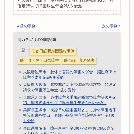
大阪府大阪市 脳梗塞による肢体障害請求後、額
改定請求で障害厚生年金2級を受給
« 前の事例
次の事例 »
同カテゴリの関連記事
一覧：
初診日証明が困難な事例
眼・耳・鼻・口の障害
眼 (目)・鼻の障害
大阪府池田市 肢体と言語の障害を併合 脳性麻痺で
障害基礎年金2級を受給
大阪府大阪市 脳梗塞による肢体障害請求後、額改定
請求で障害厚生年金2級を受給
兵庫県川西市 身体障害者手帳診断書で障害等級を確
認 網膜色素変性症で障害厚生年金2級を受給
兵庫県宝塚市 初診日の認定書類として身体障害者手
帳診断書を提出 脊髄小脳変性症で障害厚生年金1級
を受給
兵庫県宝塚市 障害厚生年金3級を決定後に額改定請
求を行う（慢性腎不全）