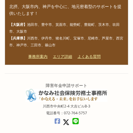
北摂、大阪市内、神戸を中心に、地元密着型のサポートを提
供いたします！
【大阪府】
池田市、豊中市、箕面市、能勢町、豊能町、茨木市、吹田
市、大阪市
【兵庫県】
川西市、伊丹市、猪名川町、宝塚市、尼崎市、芦屋市、西宮
市、神戸市、三田市、篠山市
事務所案内
エリア詳細
よくある質問
障害年金申請サポート
川西市中央町2-4 大吉ビルB-3
電話番号：072-764-5757