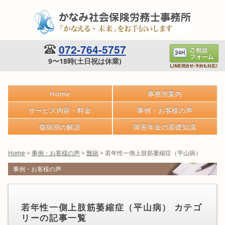
072-764-5757
9〜18時(土日祝は休業)
Home
事務所案内
サービス内容・料金
事例・お客様の声
傷病別の解説
障害年金の基礎知識
Home
>
事例・お客様の声
>
難病
>
若年性一側上肢筋萎縮症（平山病）
事例・お客様の声
若年性一側上肢筋萎縮症（平山病） カテゴ
リーの記事一覧