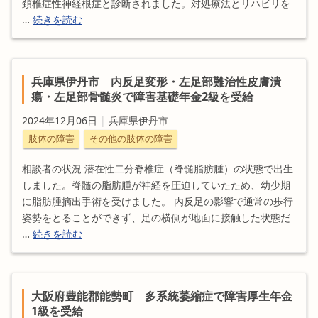
頚椎症性神経根症と診断されました。対処療法とリハビリを
…
続きを読む
兵庫県伊丹市 内反足変形・左足部難治性皮膚潰
瘍・左足部骨髄炎で障害基礎年金2級を受給
2024年12月06日
|
兵庫県伊丹市
肢体の障害
その他の肢体の障害
相談者の状況 潜在性二分脊椎症（脊髄脂肪腫）の状態で出生
しました。脊髄の脂肪腫が神経を圧迫していたため、幼少期
に脂肪腫摘出手術を受けました。 内反足の影響で通常の歩行
姿勢をとることができず、足の横側が地面に接触した状態だ
…
続きを読む
大阪府豊能郡能勢町 多系統萎縮症で障害厚生年金
1級を受給