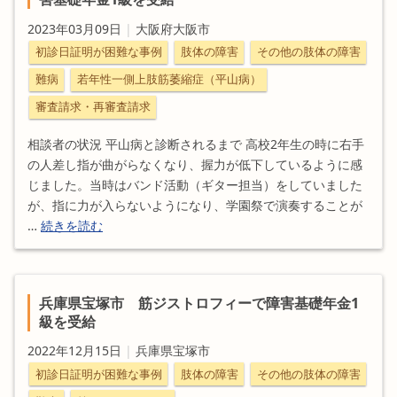
2023年03月09日
|
大阪府大阪市
初診日証明が困難な事例
肢体の障害
その他の肢体の障害
難病
若年性一側上肢筋萎縮症（平山病）
審査請求・再審査請求
相談者の状況 平山病と診断されるまで 高校2年生の時に右手
の人差し指が曲がらなくなり、握力が低下しているように感
じました。当時はバンド活動（ギター担当）をしていました
が、指に力が入らないようになり、学園祭で演奏することが
…
続きを読む
兵庫県宝塚市 筋ジストロフィーで障害基礎年金1
級を受給
2022年12月15日
|
兵庫県宝塚市
初診日証明が困難な事例
肢体の障害
その他の肢体の障害