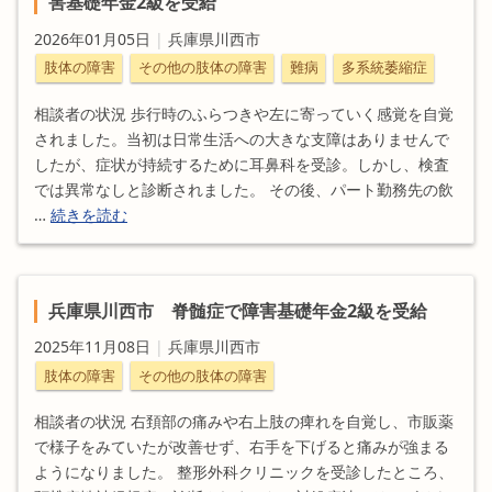
害基礎年金2級を受給
2026年01月05日
|
兵庫県川西市
肢体の障害
その他の肢体の障害
難病
多系統萎縮症
相談者の状況 歩行時のふらつきや左に寄っていく感覚を自覚
されました。当初は日常生活への大きな支障はありませんで
したが、症状が持続するために耳鼻科を受診。しかし、検査
では異常なしと診断されました。 その後、パート勤務先の飲
…
続きを読む
兵庫県川西市 脊髄症で障害基礎年金2級を受給
2025年11月08日
|
兵庫県川西市
肢体の障害
その他の肢体の障害
相談者の状況 右頚部の痛みや右上肢の痺れを自覚し、市販薬
で様子をみていたが改善せず、右手を下げると痛みが強まる
ようになりました。 整形外科クリニックを受診したところ、