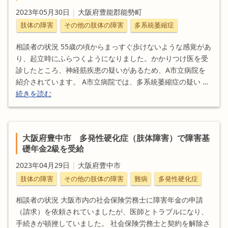
2023年05月30日
|
大阪府豊能郡能勢町
肢体の障害
その他の肢体の障害
多系統萎縮症
相談者の状況 55歳の頃からまっすぐ歩けないような感覚があ
り、起立時にふらつくようになりました。かかりつけ医を受
診したところ、神経筋疾患の疑いがあるため、A市立病院を
紹介されています。 A市立病院では、多系統萎縮症の疑い …
続きを読む
大阪府豊中市 多発性硬化症（肢体障害）で障害基
礎年金2級を受給
2023年04月29日
|
大阪府豊中市
肢体の障害
その他の肢体の障害
難病
多発性硬化症
相談者の状況 大阪市内の社会保険労務士に障害年金の申請
（請求）を依頼されていましたが、医師とトラブルになり、
手続きが頓挫していました。 社会保険労務士と契約を解除さ