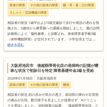
肢体の障害
その他の肢体の障害
眼・耳・鼻・口の障害
そしゃく・言語機能の障害
相談者の状況 1歳半および3歳児健診で歩行や発語の遅れを指
摘され、3歳頃から療育園への通園を開始しました。園の訪問
診療医により「脳性麻痺」と診断され、身体障害者手帳3級
（体幹機能障害）が交付されています。 小学生頃までは …
続きを読む
大阪府池田市 後縦靱帯骨化症の発病時の記憶が曖
昧な状況で初診日を特定 障害基礎年金2級を受給
2026年01月08日
|
大阪府池田市
肢体の障害
その他の肢体の障害
難病
相談者の状況 顔の赤みや気分の悪さ、前頭部の痺れや左背部
の痛みが出現。数日様子を見ましたが改善せず、Aクリニッ
クを受診しました。 MRI検査の結果、「後縦靱帯骨化症」と