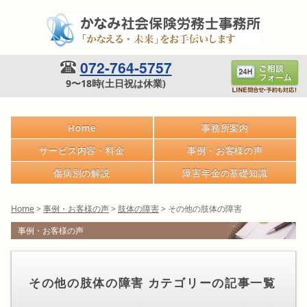
072-764-5757
9〜18時(土日祝は休業)
Home
事務所案内
サービス内容・料金
事例・お客様の声
傷病別の解説
障害年金の基礎知識
Home
>
事例・お客様の声
>
肢体の障害
>
その他の肢体の障害
事例・お客様の声
その他の肢体の障害 カテゴリーの記事一覧