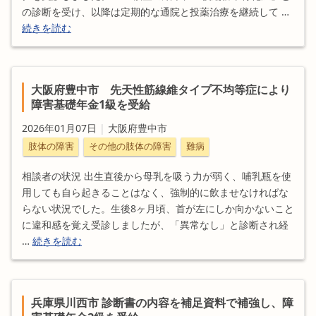
の診断を受け、以降は定期的な通院と投薬治療を継続して …
続きを読む
大阪府豊中市 先天性筋線維タイプ不均等症により
障害基礎年金1級を受給
2026年01月07日
|
大阪府豊中市
肢体の障害
その他の肢体の障害
難病
相談者の状況 出生直後から母乳を吸う力が弱く、哺乳瓶を使
用しても自ら起きることはなく、強制的に飲ませなければな
らない状況でした。生後8ヶ月頃、首が左にしか向かないこと
に違和感を覚え受診しましたが、「異常なし」と診断され経
…
続きを読む
兵庫県川西市 診断書の内容を補足資料で補強し、障