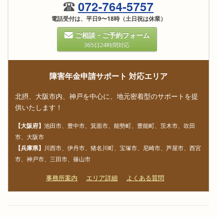
072-764-5757
電話受付は、平日9〜18時（土日祝は休業）
ご相談・ご予約フォーム
365日24時間対応
障害年金申請サポート 対応エリア
北摂、大阪市内、神戸を中心に、地元密着型のサポートを提
供いたします！
【大阪府】
池田市、豊中市、箕面市、能勢町、豊能町、茨木市、吹田
市、大阪市
【兵庫県】
川西市、伊丹市、猪名川町、宝塚市、尼崎市、芦屋市、西宮
市、神戸市、三田市、篠山市
事務所案内
エリア詳細
よくある質問